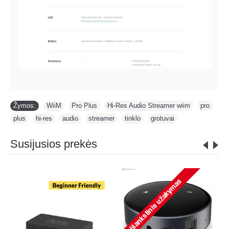
Žymos:
WiiM
,
Pro Plus
,
Hi-Res Audio Streamer wiim
,
pro
,
plus
,
hi-res
,
audio
,
streamer
,
tinklo
,
grotuvai
Susijusios prekės