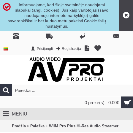
Informuojame, kad šioje svetainėje naudojami
slapukai (angl. cookies). Jūs kaip vartotojas (savo
naudojamoje interneto naršyklėje) galite
savarankiškai ir bet kuriuo metu pakeisti Cookie failų
nustatymus.
Prisijungti
Registracija
0 prekė(s) - 0.00€
MENIU
Pradžia
Paieška
WiiM Pro Plus Hi-Res Audio Streamer