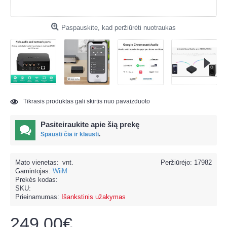
Paspauskite, kad peržiūrėti nuotraukas
Tikrasis produktas gali skirtis nuo pavaizduoto
Pasiteiraukite apie šią prekę
Spausti čia ir klausti
.
Mato vienetas:
vnt.
Peržiūrėjo: 17982
Gamintojas:
WiiM
Prekės kodas:
SKU:
Prieinamumas:
Išankstinis užakymas
249.00€