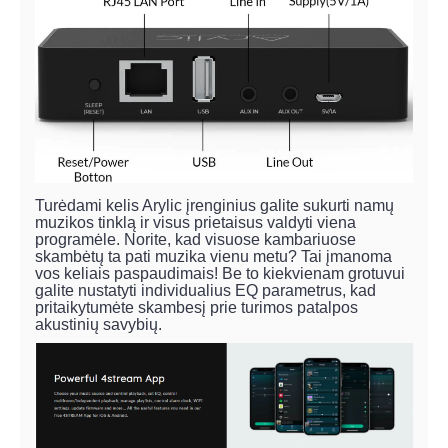
Turėdami kelis Arylic įrenginius galite sukurti namų
muzikos tinklą ir visus prietaisus valdyti viena
programėle. Norite, kad visuose kambariuose
skambėtų ta pati muzika vienu metu? Tai įmanoma
vos keliais paspaudimais! Be to kiekvienam grotuvui
galite nustatyti individualius EQ parametrus, kad
pritaikytumėte skambesį prie turimos patalpos
akustinių savybių.