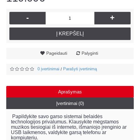
-
+
Į KREPŠELĮ
Pageidauti
Palyginti
0 įvertinimai
Parašyti įvertinimą
/
Aprašymas
Įvertinimai (0)
Papildykite savo garso sistemai belaidės
technologijos privalumus. Klausykite mėgstamos
muzikos tiesiogiai iš interneto, išmaniojo įrenginio ar
USB laikmenos, valdykite garsą telefonu ar
kompiuteriu.