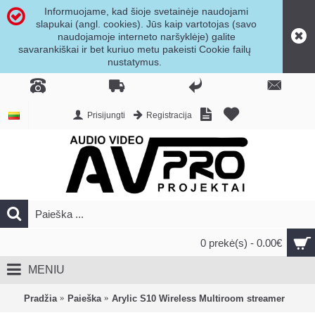
Informuojame, kad šioje svetainėje naudojami
slapukai (angl. cookies). Jūs kaip vartotojas (savo
naudojamoje interneto naršyklėje) galite
savarankiškai ir bet kuriuo metu pakeisti Cookie failų
nustatymus.
Prisijungti
Registracija
0 prekė(s) - 0.00€
MENIU
Pradžia
Paieška
Arylic S10 Wireless Multiroom streamer