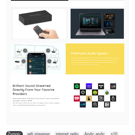
Žymos:
wifi streamer
,
internet radio
,
Arylic arylic
,
s10
,