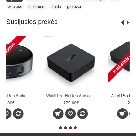
wireless
,
multiroom
,
tinklo
,
grotuvai
Susijusios prekės
WiiM Pro Plus Hi-Res Audio Streamer
SMART HYDE multiroom amplifier
249.00€
399.00€