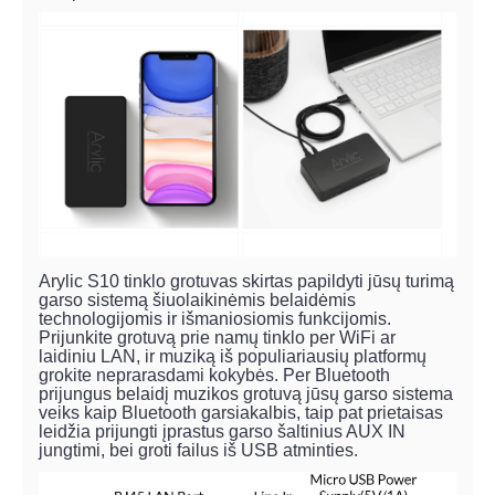
Arylic S10 tinklo grotuvas skirtas papildyti jūsų turimą
garso sistemą šiuolaikinėmis belaidėmis
technologijomis ir išmaniosiomis funkcijomis.
Prijunkite grotuvą prie namų tinklo per WiFi ar
laidiniu LAN, ir muziką iš populiariausių platformų
grokite neprarasdami kokybės. Per Bluetooth
prijungus belaidį muzikos grotuvą jūsų garso sistema
veiks kaip Bluetooth garsiakalbis, taip pat prietaisas
leidžia prijungti įprastus garso šaltinius AUX IN
jungtimi, bei groti failus iš USB atminties.