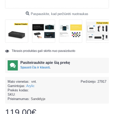
Paspauskite, kad peržiūrėti nuotraukas
Tikrasis produktas gali skirtis nuo pavaizduoto
Pasiteiraukite apie šią prekę
Spausti čia ir klausti
.
Mato vienetas:
vnt.
Peržiūrėjo: 27917
Gamintojas:
Arylic
Prekės kodas:
SKU:
Prieinamumas:
Sandėlyje
119.00€