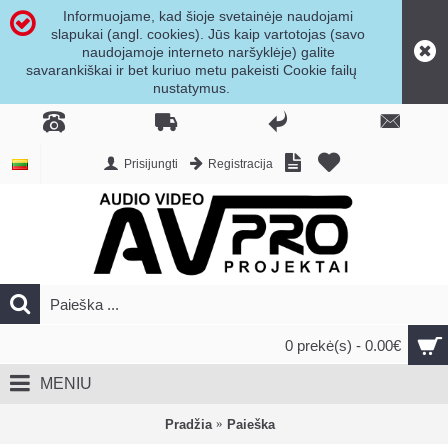
Informuojame, kad šioje svetainėje naudojami
slapukai (angl. cookies). Jūs kaip vartotojas (savo
naudojamoje interneto naršyklėje) galite
savarankiškai ir bet kuriuo metu pakeisti Cookie failų
nustatymus.
Prisijungti
Registracija
0 prekė(s) - 0.00€
MENIU
Pradžia
Paieška