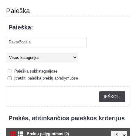
Paieška
Paieška:
Paieška subkategorijose
Įtraukti paiešką prekių aprašymuose
Prekės, atitinkančios paieškos kriterijus
Prekių palyginimas (0)