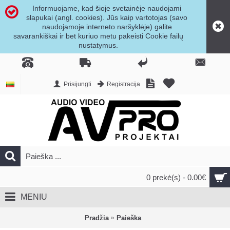
Informuojame, kad šioje svetainėje naudojami
slapukai (angl. cookies). Jūs kaip vartotojas (savo
naudojamoje interneto naršyklėje) galite
savarankiškai ir bet kuriuo metu pakeisti Cookie failų
nustatymus.
Prisijungti
Registracija
0 prekė(s) - 0.00€
MENIU
Pradžia
Paieška