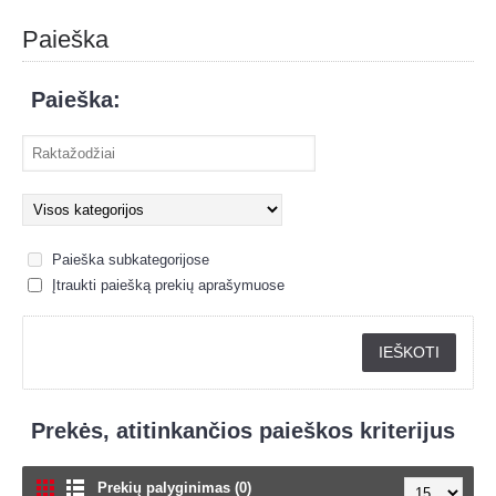
Paieška
Paieška:
Paieška subkategorijose
Įtraukti paiešką prekių aprašymuose
Prekės, atitinkančios paieškos kriterijus
Prekių palyginimas (0)