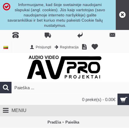
Informuojame, kad šioje svetainėje naudojami
slapukai (angl. cookies). Jūs kaip vartotojas (savo
naudojamoje interneto naršyklėje) galite
savarankiškai ir bet kuriuo metu pakeisti Cookie failų
nustatymus.
Prisijungti
Registracija
0 prekė(s) - 0.00€
MENIU
Pradžia
Paieška