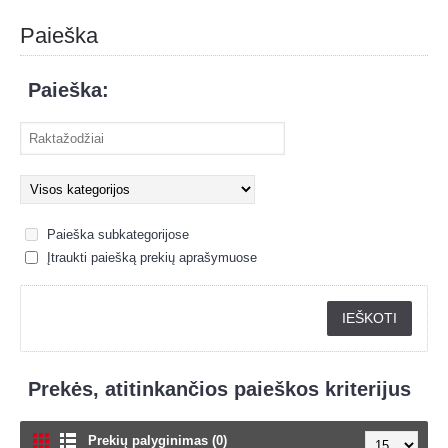
Paieška
Paieška:
Paieška subkategorijose
Įtraukti paiešką prekių aprašymuose
Prekės, atitinkančios paieškos kriterijus
Prekių palyginimas (0)