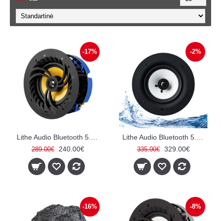
-17%
-2%
Lithe Audio Bluetooth 5.0 Wireless 6.5" Lubinis garsiakalbis (Aktyvinė)
Lithe Audio Bluetooth 5.0 IP44 Rated Vonios 6.5 Lubiniai Garsikalbiai (SINGLE - Aktyvinė)
240.00€
329.00€
289.00€
335.00€
-16%
-8%