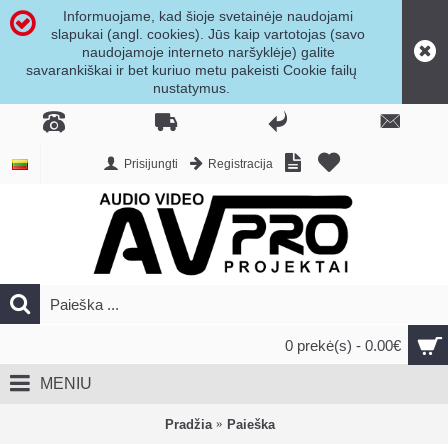
Informuojame, kad šioje svetainėje naudojami
slapukai (angl. cookies). Jūs kaip vartotojas (savo
naudojamoje interneto naršyklėje) galite
savarankiškai ir bet kuriuo metu pakeisti Cookie failų
nustatymus.
Prisijungti
Registracija
0 prekė(s) - 0.00€
MENIU
Pradžia
Paieška