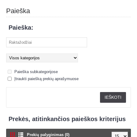
Paieška
Paieška:
Paieška subkategorijose
Įtraukti paiešką prekių aprašymuose
Prekės, atitinkančios paieškos kriterijus
Prekių palyginimas (0)