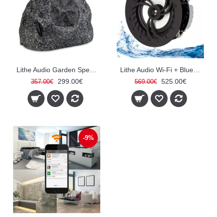
Lithe Audio Garden Speaker aktyvi Bluetooth lauko sąlygų kolonėlė
Lithe Audio Wi-Fi + Bluetooth IP44 Bathroom Ceiling Speaker (Single) - V2
299.00€
525.00€
357.00€
569.00€
-9%