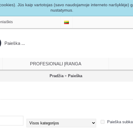
ookies). Jūs kaip vartotojas (savo naudojamoje interneto naršyklėje) gal
nustatymus.
nlaiškis
PROFESIONALI ĮRANGA
Pradžia
Paieška
Paieška subkat