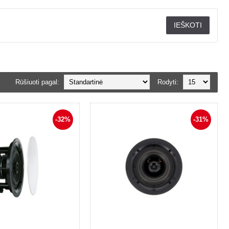
Rūšiuoti pagal:
Rodyti:
-32%
-31%