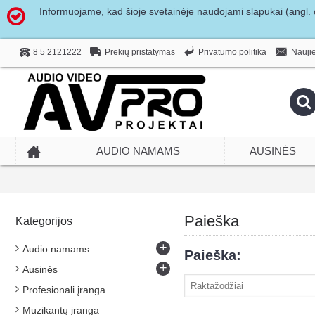
Informuojame, kad šioje svetainėje naudojami slapukai (angl. c
Prekių pristatymas
Privatumo politika
8 5 2121222
Naujie
AUDIO NAMAMS
AUSINĖS
Paieška
Kategorijos
+
Audio namams
Paieška:
+
Ausinės
Profesionali įranga
Muzikantų įranga