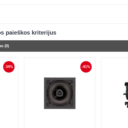
os paieškos kriterijus
s (0)
-34%
-41%