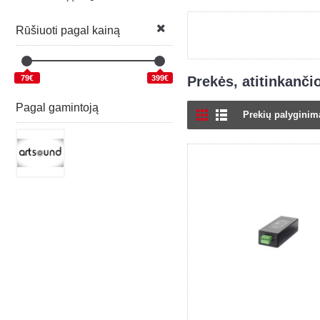
Rūšiuoti pagal kainą
79€
399€
Prekės, atitinkanči
Pagal gamintoją
Prekių palyginima