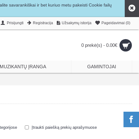
ite savarankiškai ir bet kuriuo metu pakeisti Cookie failų
Prisijungti
Registracija
Užsakymų istorija
Pageidavimai (
0
)
0 prekė(s) - 0.00€
MUZIKANTŲ ĮRANGA
GAMINTOJAI
egorijose
Įtraukti paiešką prekių aprašymuose