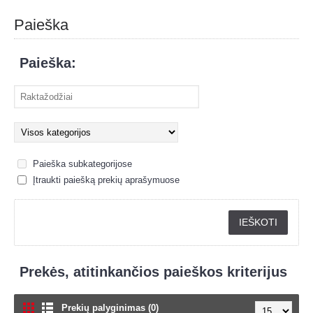
Paieška
Paieška:
Paieška subkategorijose
Įtraukti paiešką prekių aprašymuose
Prekės, atitinkančios paieškos kriterijus
Prekių palyginimas (0)