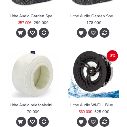
Lithe Audio Garden Speaker aktyvi Bluetooth lauko sąlygų kolonėlė
Lithe Audio Garden Speaker pasyvi lauko sąlygų kolonėlė
299.00€
178.00€
357.00€
-8%
Lithe Audio priešgaisriniai ir akustiniai garsiakalbių gaubtai
Lithe Audio Wi-Fi + Bluetooth IP44 Bathroom Ceiling Speaker (Single) - V2
70.00€
525.00€
569.00€