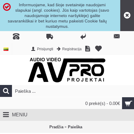
Informuojame, kad šioje svetainėje naudojami
slapukai (angl. cookies). Jūs kaip vartotojas (savo
naudojamoje interneto naršyklėje) galite
savarankiškai ir bet kuriuo metu pakeisti Cookie failų
nustatymus.
Prisijungti
Registracija
0 prekė(s) - 0.00€
MENIU
Pradžia
Paieška