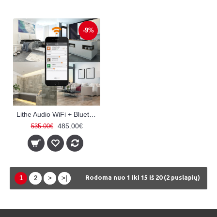
-9%
Lithe Audio WiFi + Bluetooth išmanusis lubinis garsiakalbis (aktyvinis)
485.00€
535.00€
Rodoma nuo 1 iki 15 iš 20 (2 puslapių)
1
2
>
>|