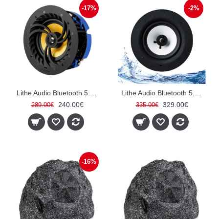
-17%
-2%
Lithe Audio Bluetooth 5.0 Wireless 6.5" Lubinis garsiakalbis (Aktyvinė)
Lithe Audio Bluetooth 5.0 IP44 Rated Vonios 6.5 Lubiniai Garsikalbiai (SINGLE - Aktyvinė)
240.00€
329.00€
289.00€
335.00€
-16%