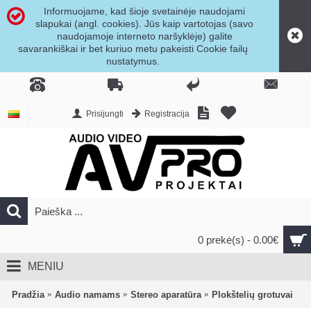
Informuojame, kad šioje svetainėje naudojami
slapukai (angl. cookies). Jūs kaip vartotojas (savo
naudojamoje interneto naršyklėje) galite
savarankiškai ir bet kuriuo metu pakeisti Cookie failų
nustatymus.
Prisijungti
Registracija
0 prekė(s) - 0.00€
MENIU
Pradžia
Audio namams
Stereo aparatūra
Plokštelių grotuvai