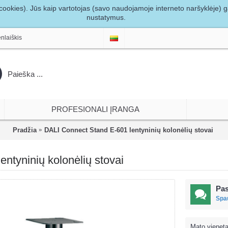
ookies). Jūs kaip vartotojas (savo naudojamoje interneto naršyklėje) gal
nustatymus.
nlaiškis
PROFESIONALI ĮRANGA
Pradžia
DALI Connect Stand E-601 lentyninių kolonėlių stovai
ntyninių kolonėlių stovai
Pas
Spau
Mato vieneta