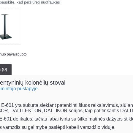
auskite, kad peržiūrėti nuotraukas
s nuo pavaizduoto
i (0)
ntyninių kolonėlių stovai
mintojo puslapyje
.
01 yra sukurta siekiant patenkinti šiuos reikalavimus, siūlant
OR, DALI LEKTOR, DALI IKON serijos, taip pat tinkantis 
1 delikatus, tačiau labai tvirta su šilko matinės dažytos stikl
is vamzdis su galimybe paslėpti kabelį vamzdžio viduje.