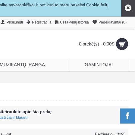
ite savarankiškai ir bet kuriuo metu pakeisti Cookie failų
Prisijungti
Registracija
Užsakymų istorija
Pageidavimai (
0
)
0 prekė(s) - 0.00€
MUZIKANTŲ ĮRANGA
GAMINTOJAI
iteiraukite apie šią prekę
sti čia ir klausti
.
s:
vnt.
Peržiūrėjo: 13195