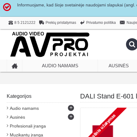
Informuojame, kad šioje svetainėje naudojami slapukai (angl. c
Prekių pristatymas
Privatumo politika
8 5 2121222
Naujie
AUDIO NAMAMS
AUSINĖS
DALI Stand E-601 le
Kategorijos
+
Audio namams
+
Ausinės
Profesionali įranga
Muzikantų įranga