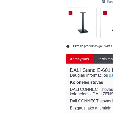
Pasp
Tikrasis produktas gali skirti
Aprašymas
Įvertinima
DALI Stand E-601 le
Daugiau informacijos
ga
Kolonėlės stovas
DALI CONNECT stovas E-6
kolonėlėms: DALI ZENS
Dali CONNECT stovas E-60
Blizgaus lako aliuminin