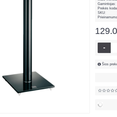
Gamintojas:
Prekės koda
SKU:
Prieinamum
129.
-
Šios prekė