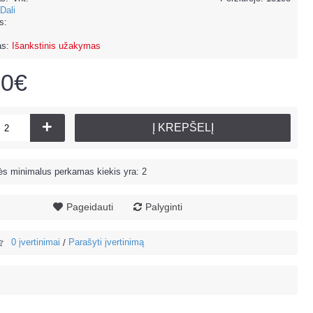
Dali
s:
as:
Išankstinis užakymas
00€
+
Į KREPŠELĮ
s minimalus perkamas kiekis yra: 2
Pageidauti
Palyginti
0 įvertinimai
Parašyti įvertinimą
/