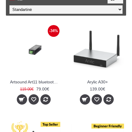
-34%
Artsound Art11 bluetooth stiprintuvas
Arylic A30+
79.00€
139.00€
119.00€