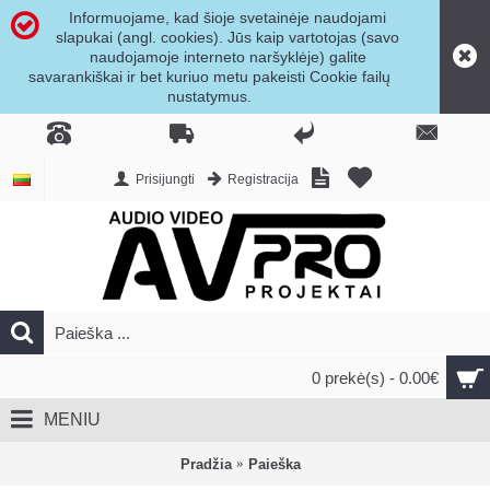
Informuojame, kad šioje svetainėje naudojami
slapukai (angl. cookies). Jūs kaip vartotojas (savo
naudojamoje interneto naršyklėje) galite
savarankiškai ir bet kuriuo metu pakeisti Cookie failų
nustatymus.
Prisijungti
Registracija
0 prekė(s) - 0.00€
MENIU
Pradžia
Paieška