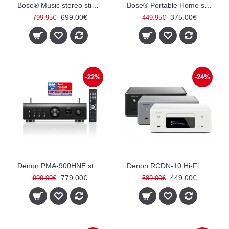
Bose® Music stereo stiprintuvas
Bose® Portable Home speaker kolonėlė
699.00€
375.00€
799.95€
449.95€
-22%
-24%
Denon PMA-900HNE stereo internetinis imtuvas stiprintuvas
Denon RCDN-10 Hi-Fi All-in-One stiprintuvas/imtuvas ir CD grotuvas
779.00€
449.00€
999.00€
589.00€