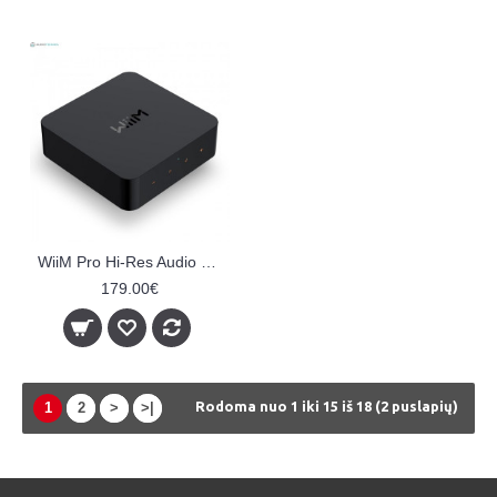
WiiM Pro Hi-Res Audio Streamer
179.00€
Rodoma nuo 1 iki 15 iš 18 (2 puslapių)
1
2
>
>|