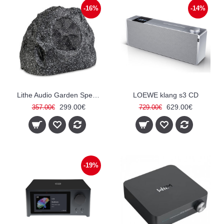
-16%
-14%
Lithe Audio Garden Speaker aktyvi Bluetooth lauko sąlygų kolonėlė
LOEWE klang s3 CD
299.00€
629.00€
357.00€
729.00€
-19%