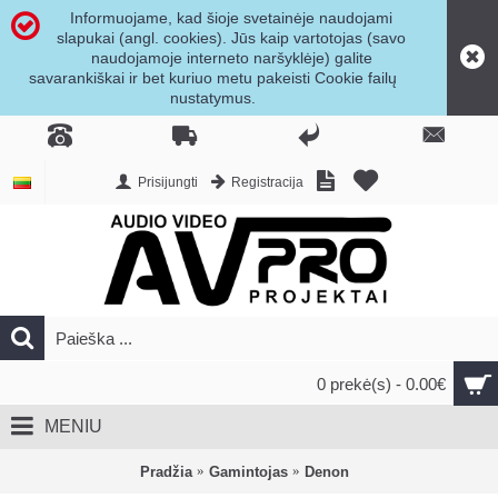
Informuojame, kad šioje svetainėje naudojami
slapukai (angl. cookies). Jūs kaip vartotojas (savo
naudojamoje interneto naršyklėje) galite
savarankiškai ir bet kuriuo metu pakeisti Cookie failų
nustatymus.
Prisijungti
Registracija
0 prekė(s) - 0.00€
MENIU
Pradžia
Gamintojas
Denon