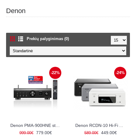
Denon
Prekių palyginimas (0)
-22%
-24%
Denon PMA-900HNE stereo internetinis imtuvas stiprintuvas
Denon RCDN-10 Hi-Fi All-in-One stiprintuvas/imtuvas ir CD grotuvas
779.00€
449.00€
999.00€
589.00€