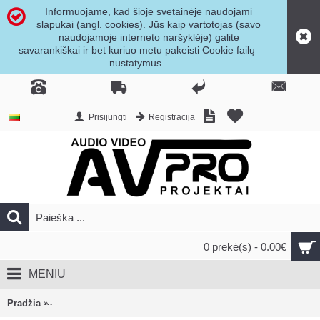
Informuojame, kad šioje svetainėje naudojami
slapukai (angl. cookies). Jūs kaip vartotojas (savo
naudojamoje interneto naršyklėje) galite
savarankiškai ir bet kuriuo metu pakeisti Cookie failų
nustatymus.
Prisijungti
Registracija
0 prekė(s) - 0.00€
MENIU
Pradžia
Lithe Audio priešgaisriniai ir akustiniai garsiakalbių gaubtai