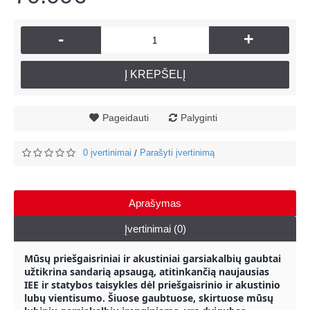
-
+
Į KREPŠELĮ
Pageidauti
Palyginti
0 įvertinimai
Parašyti įvertinimą
/
Aprašymas
Įvertinimai (0)
Mūsų priešgaisriniai ir akustiniai garsiakalbių gaubtai
užtikrina sandarią apsaugą, atitinkančią naujausias
IEE ir statybos taisykles dėl priešgaisrinio ir akustinio
lubų vientisumo. Šiuose gaubtuose, skirtuose mūsų