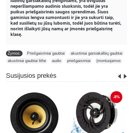
lubinių garsiakalbių įrenginiams, yra dvigubas
neperšlampamo audinio sluoksnis, todėl jie yra
puikus priešgaisrinės saugos sprendimas. Šiuos
gaminius lengva sumontuoti ir jie yra sukurti taip,
kad susilietų su jūsų lubomis, todėl juos būtina turėti,
norint išlaikyti jūsų namų ar įmonės priešgaisrinę
klasę.
Žymos:
Priešgaisriniai gaubtai
,
akustiniai garsiakalbių gaubtai
,
akustiniai gaubtai lithe
,
audio
,
priešgaisriniai
,
Įmontuojamos
Susijusios prekės
-8%