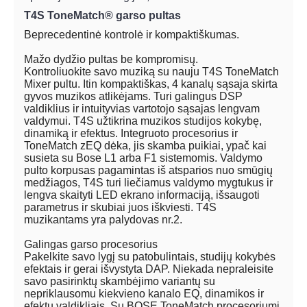
T4S ToneMatch® garso pultas
Beprecedentinė kontrolė ir kompaktiškumas.
Mažo dydžio pultas be kompromisų.
Kontroliuokite savo muziką su nauju T4S ToneMatch
Mixer pultu. Itin kompaktiškas, 4 kanalų sąsaja skirta
gyvos muzikos atlikėjams. Turi galingus DSP
valdiklius ir intuityvias vartotojo sąsajas lengvam
valdymui. T4S užtikrina muzikos studijos kokybę,
dinamiką ir efektus. Integruoto procesorius ir
ToneMatch zEQ dėka, jis skamba puikiai, ypač kai
susieta su Bose L1 arba F1 sistemomis. Valdymo
pulto korpusas pagamintas iš atsparios nuo smūgių
medžiagos, T4S turi liečiamus valdymo mygtukus ir
lengva skaityti LED ekrano informaciją, išsaugoti
parametrus ir skubiai juos iškviesti. T4S
muzikantams yra palydovas nr.2.
Galingas garso procesorius
Pakelkite savo lygį su patobulintais, studijų kokybės
efektais ir gerai išvystyta DAP. Niekada nepraleisite
savo pasirinktų skambėjimo variantų su
nepriklausomu kiekvieno kanalo EQ, dinamikos ir
efektų valdikliais. Su BOSE ToneMatch procesoriumi