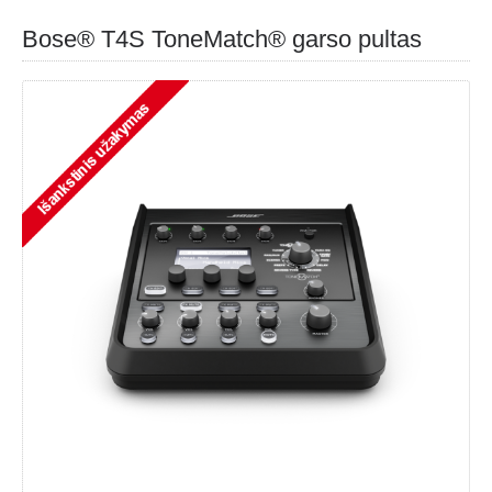
Bose® T4S ToneMatch® garso pultas