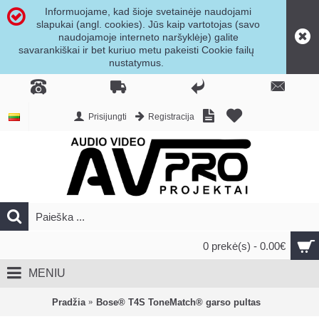
Informuojame, kad šioje svetainėje naudojami
slapukai (angl. cookies). Jūs kaip vartotojas (savo
naudojamoje interneto naršyklėje) galite
savarankiškai ir bet kuriuo metu pakeisti Cookie failų
nustatymus.
Prisijungti
Registracija
0 prekė(s) - 0.00€
MENIU
Pradžia
Bose® T4S ToneMatch® garso pultas