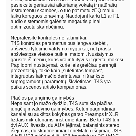
pasieksite geriausiai atkuriamą vokalą ir natūralių
instrumentų skambesį. o tuo pat metu zEQ realiu
laiku koreguos tonavimą. Naudojant kartu L1 ar F1
audio sistemomis galėsite mėgautis pilnai
optimizuotu skambėjimu.
Nepraleisite kontrolės nei akimirkai.
T4S kontrolės parametrus bus lengva stebėti,
apšviesti lytėjimo valdymo mygtukai, net prastai
apšviestose vietose puikiai matomi. Nustatymus
gausite iš meniu, kuris yra intuityvus ir greitai mokosi.
Papildomi nustatymai, kurie leis greičiau parengti
prezentaciją, tokie kaip „sulėtintas tempas“,
integruotas laikmačio derintuvas ir iš anksto
suprogramuotų parametrų iškvietimas. T4S yra
puikus scenos artisto kompanionas.
Plačios pajungimo galimybės
Nepaisant jo mažo dydžio, T4S suteikia plačias
jungčių ir valdymo galimybes. Keturi pagrindiniai
kanalai su aukštos kokybės garso Preamps ir XLR
lizdais mikrofonams, instrumentams. Be to T4S turi
dvi AUX išvestis, du AUX įėjimai, balansinis stereo
išėjimas, du skaitmeniniai ToneMatch išėjimai, USB