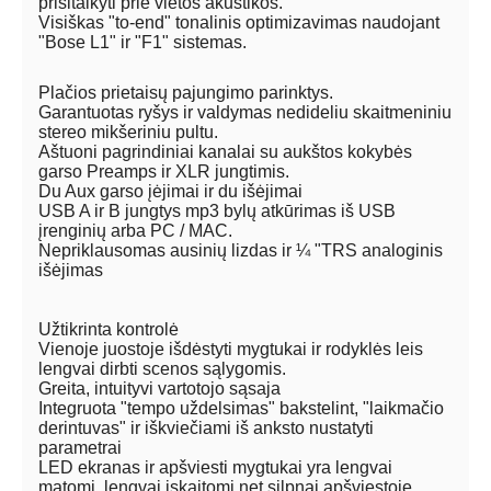
prisitaikyti prie vietos akustikos.
Visiškas "to-end" tonalinis optimizavimas naudojant
"Bose L1" ir "F1" sistemas.
Plačios prietaisų pajungimo parinktys.
Garantuotas ryšys ir valdymas nedideliu skaitmeniniu
stereo mikšeriniu pultu.
Aštuoni pagrindiniai kanalai su aukštos kokybės
garso Preamps ir XLR jungtimis.
Du Aux garso įėjimai ir du išėjimai
USB A ir B jungtys mp3 bylų atkūrimas iš USB
įrenginių arba PC / MAC.
Nepriklausomas ausinių lizdas ir ¼ "TRS analoginis
išėjimas
Užtikrinta kontrolė
Vienoje juostoje išdėstyti mygtukai ir rodyklės leis
lengvai dirbti scenos sąlygomis.
Greita, intuityvi vartotojo sąsaja
Integruota "tempo uždelsimas" bakstelint, "laikmačio
derintuvas" ir iškviečiami iš anksto nustatyti
parametrai
LED ekranas ir apšviesti mygtukai yra lengvai
matomi, lengvai įskaitomi net silpnai apšviestoje