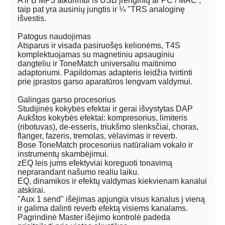
A ir B MP3 atkūrimui iš USB įrenginių ar PC / MAC ,
taip pat yra ausinių jungtis ir ¼ "TRS analoginę
išvestis.
Patogus naudojimas
Atsparus ir visada pasiruošęs kelionėms, T4S
komplektuojamas su magnetiniu apsauginiu
dangteliu ir ToneMatch universaliu maitinimo
adaptoriumi. Papildomas adapteris leidžia tvirtinti
prie įprastos garso aparatūros lengvam valdymui.
Galingas garso procesorius
Studijinės kokybės efektai ir gerai išvystytas DAP
Aukštos kokybės efektai: kompresorius, limiteris
(ribotuvas), de-esseris, triukšmo slenksčiai, choras,
flanger, fazeris, tremolas, vėlavimas ir reverb.
Bose ToneMatch procesorius natūraliam vokalo ir
instrumentų skambėjimui.
zEQ leis jums efektyviai koreguoti tonavimą
neprarandant našumo realiu laiku.
EQ, dinamikos ir efektų valdymas kiekvienam kanalui
atskirai.
"Aux 1 send" išėjimas apjungia visus kanalus į vieną
ir galima dalinti reverb efektą visiems kanalams.
Pagrindinė Master išėjimo kontrolė padeda