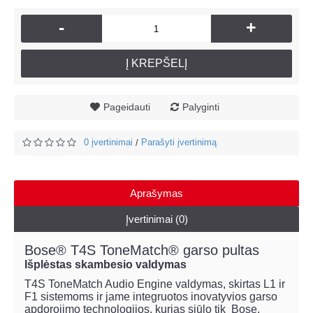
-
+
Į KREPŠELĮ
Pageidauti
Palyginti
0 įvertinimai
Parašyti įvertinimą
/
Aprašymas
Įvertinimai (0)
Bose® T4S ToneMatch® garso pultas
Išplėstas skambesio valdymas
T4S ToneMatch Audio Engine valdymas, skirtas L1 ir
F1 sistemoms ir jame integruotos inovatyvios garso
apdorojimo technologijos, kurias siūlo tik Bose.