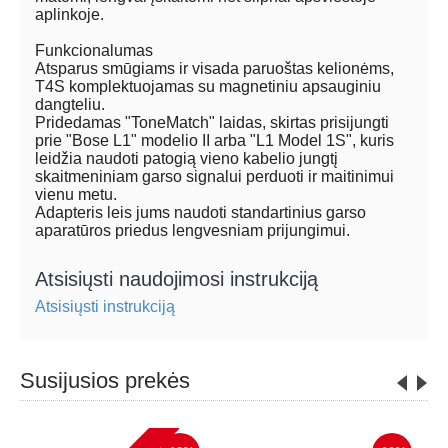
aplinkoje.
Funkcionalumas
Atsparus smūgiams ir visada paruoštas kelionėms,
T4S komplektuojamas su magnetiniu apsauginiu
dangteliu.
Pridedamas "ToneMatch" laidas, skirtas prisijungti
prie "Bose L1" modelio II arba "L1 Model 1S", kuris
leidžia naudoti patogią vieno kabelio jungtį
skaitmeniniam garso signalui perduoti ir maitinimui
vienu metu.
Adapteris leis jums naudoti standartinius garso
aparatūros priedus lengvesniam prijungimui.
Atsisiųsti naudojimosi instrukciją
Atsisiųsti instrukciją
Susijusios prekės