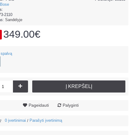
Bose
s:
73-2110
as:
Sandėlyje
349.00€
 spalvą
+
Į KREPŠELĮ
Pageidauti
Palyginti
0 įvertinimai
Parašyti įvertinimą
/