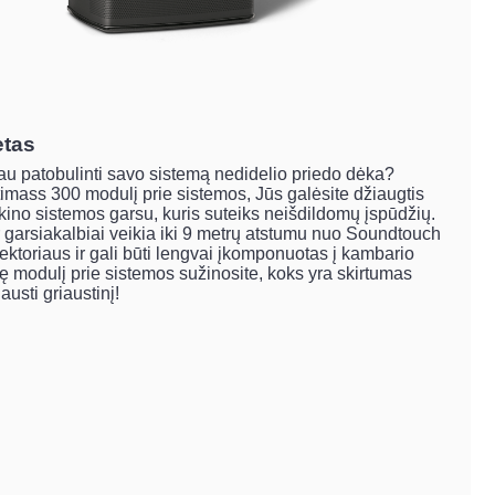
etas
iau patobulinti savo sistemą nedidelio priedo dėka?
imass 300 modulį prie sistemos, Jūs galėsite džiaugtis
ino sistemos garsu, kuris suteiks neišdildomų įspūdžių.
r garsiakalbiai veikia iki 9 metrų atstumu nuo Soundtouch
ektoriaus ir gali būti lengvai įkomponuotas į kambario
ję modulį prie sistemos sužinosite, koks yra skirtumas
jausti griaustinį!