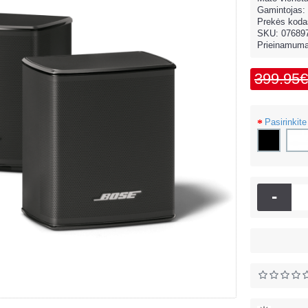
Gamintojas:
Prekės koda
SKU:
07689
Prieinamum
399.95€
Pasirinkite
-