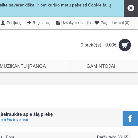
ite savarankiškai ir bet kuriuo metu pakeisti Cookie failų
Prisijungti
Registracija
Užsakymų istorija
Pageidavimai (
0
)
0 prekė(s) - 0.00€
MUZIKANTŲ ĮRANGA
GAMINTOJAI
iteiraukite apie šią prekę
sti čia ir klausti
.
s:
Pora
Peržiūrėjo: 38165