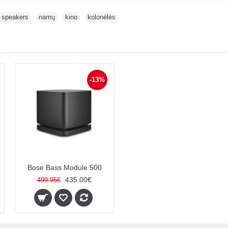
speakers
,
namų
,
kino
,
kolonėlės
-13%
Bose Bass Module 500
435.00€
499.95€