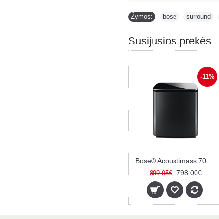
Žymos:
bose
,
surround
,
Susijusios prekės
-11%
Bose® Acoustimass 700 bevielis žemų dažnių modulis
798.00€
899.95€