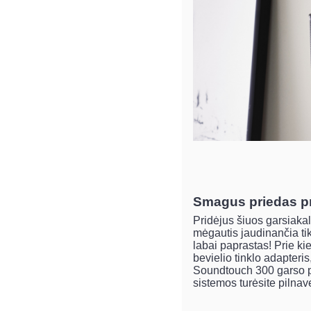
Smagus priedas pr
Pridėjus šiuos garsiaka
mėgautis jaudinančia tik
labai paprastas! Prie k
bevielio tinklo adapteri
Soundtouch 300 garso pr
sistemos turėsite pilnav