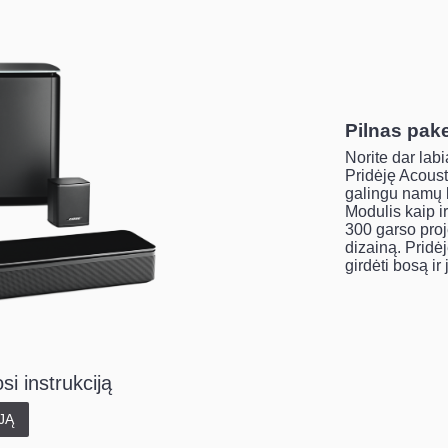
Pilnas pak
Norite dar lab
Pridėję Acoust
galingu namų k
Modulis kaip i
300 garso proj
dizainą. Pridė
girdėti bosą ir 
si instrukciją
JĄ