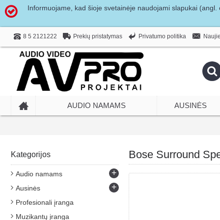
Informuojame, kad šioje svetainėje naudojami slapukai (angl. c
Prekių pristatymas
Privatumo politika
8 5 2121222
Naujie
AUDIO NAMAMS
AUSINĖS
Bose Surround Sp
Kategorijos
+
Audio namams
+
Ausinės
Profesionali įranga
Muzikantų įranga