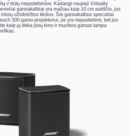
tų ir būtų nepastebimos. Kadangi naujieji Virtually
bevieliai garsiakalbiai yra mažiau kaip 10 cm aukščio, jos
a mūsų užsibrėžtus tikslus. Šie garsiakalbiai specialiai
ouch 300 garso projektoriui, jie yra nepastebimi, bet jus
site kaip jų dėka jūsų kino ir muzikos garsas tampa
oviškas.