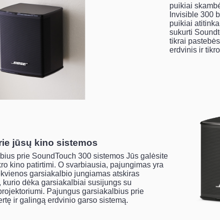
puikiai skambė
Invisible 300 
puikiai atitink
sukurti Soundt
tikrai pastebė
erdvinis ir tikr
ie jūsų kino sistemos
lbius prie SoundTouch 300 sistemos Jūs galėsite
ro kino patirtimi. O svarbiausia, pajungimas yra
iekvienos garsiakalbio jungiamas atskiras
s, kurio dėka garsiakalbiai susijungs su
ojektoriumi. Pajungus garsiakalbius prie
ertę ir galingą erdvinio garso sistemą.