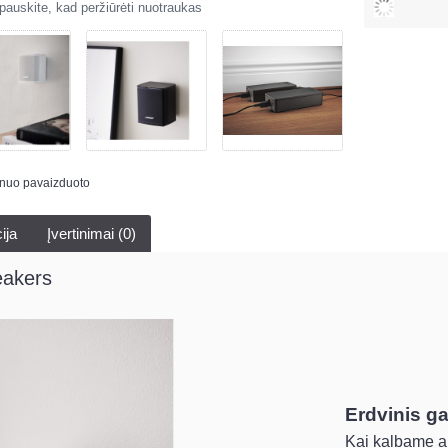
auskite, kad peržiūrėti nuotraukas
s nuo pavaizduoto
ija
Įvertinimai (0)
eakers
Erdvinis ga
Kai kalbame ap