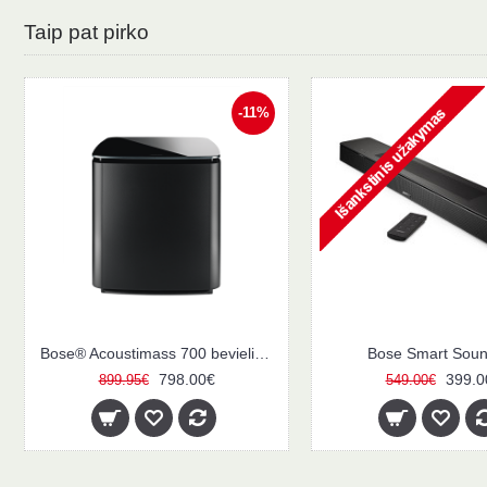
Taip pat pirko
-11%
Bose® Acoustimass 700 bevielis žemų dažnių modulis
Bose Smart Sou
798.00€
399.0
899.95€
549.00€