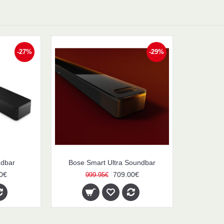
-27%
-29%
ndbar
Bose Smart Ultra Soundbar
0€
709.00€
999.95€