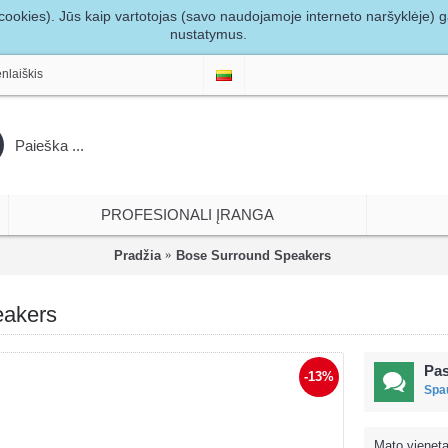
ookies). Jūs kaip vartotojas (savo naudojamoje interneto naršyklėje) gal
nustatymus.
nlaiškis
PROFESIONALI ĮRANGA
Pradžia
Bose Surround Speakers
eakers
Pas
-13%
Spau
Mato vieneta