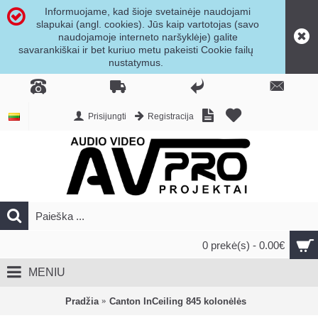
Informuojame, kad šioje svetainėje naudojami
slapukai (angl. cookies). Jūs kaip vartotojas (savo
naudojamoje interneto naršyklėje) galite
savarankiškai ir bet kuriuo metu pakeisti Cookie failų
nustatymus.
Prisijungti
Registracija
0 prekė(s) - 0.00€
MENIU
Pradžia
Canton InCeiling 845 kolonėlės