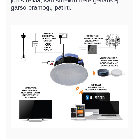
jums reikia, kad suteiktumėte geriausią
garso pramogų patirtį.