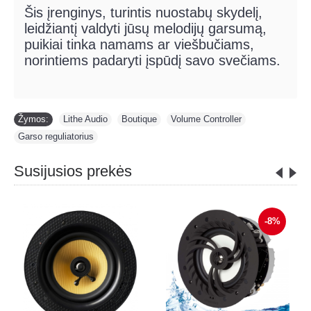
Šis įrenginys, turintis nuostabų skydelį,
leidžiantį valdyti jūsų melodijų garsumą,
puikiai tinka namams ar viešbučiams,
norintiems padaryti įspūdį savo svečiams.
Žymos:
Lithe Audio
,
Boutique
,
Volume Controller
,
Garso reguliatorius
Susijusios prekės
-8%