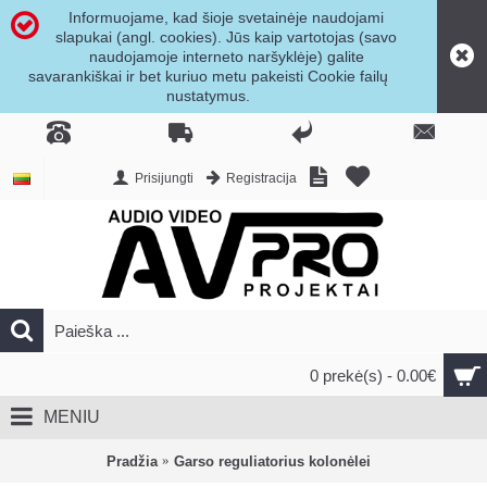
Informuojame, kad šioje svetainėje naudojami
slapukai (angl. cookies). Jūs kaip vartotojas (savo
naudojamoje interneto naršyklėje) galite
savarankiškai ir bet kuriuo metu pakeisti Cookie failų
nustatymus.
Prisijungti
Registracija
0 prekė(s) - 0.00€
MENIU
Pradžia
Garso reguliatorius kolonėlei