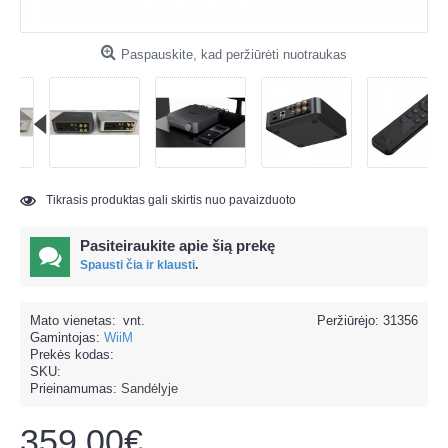
Paspauskite, kad peržiūrėti nuotraukas
Tikrasis produktas gali skirtis nuo pavaizduoto
Pasiteiraukite apie šią prekę
Spausti čia ir klausti
.
Mato vienetas:
vnt.
Peržiūrėjo: 31356
Gamintojas:
WiiM
Prekės kodas:
SKU:
Prieinamumas:
Sandėlyje
359.00€