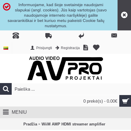
Informuojame, kad šioje svetainėje naudojami
slapukai (angl. cookies). Jūs kaip vartotojas (savo
naudojamoje interneto naršyklėje) galite
savarankiškai ir bet kuriuo metu pakeisti Cookie failų
nustatymus.
Prisijungti
Registracija
0 prekė(s) - 0.00€
MENIU
Pradžia
WiiM AMP HDMI streamer amplifier