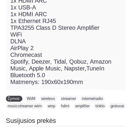
1x HDMI ARC
1x USB-A
1x HDMI ARC
1x Ethernet RJ45
TPA3255 Class D Stereo Amplifier
WiFi
DLNA
AirPlay 2
Chromecast
Spotify, Deezer, Tidal, Qobuz, Amazon
Music, Apple Music, Napster,TuneIn
Bluetooth 5.0
Matmenys: 190x60x190mm
Žymos:
WiiM
,
wireless
,
streamer
,
internetradio
,
musicstreamer wiim
,
amp
,
hdmi
,
amplifier
,
tinklo
,
grotuvai
Susijusios prekės