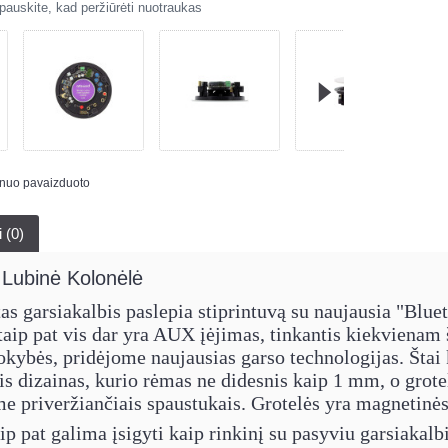
auskite, kad peržiūrėti nuotraukas
s nuo pavaizduoto
i (0)
Lubinė Kolonėlė
s garsiakalbis paslepia stiprintuvą su naujausia "Bluet
taip pat vis dar yra AUX įėjimas, tinkantis kiekvienam
kybės, pridėjome naujausias garso technologijas. Štai ką
is dizainas, kurio rėmas ne didesnis kaip 1 mm, o grotel
e priveržiančiais spaustukais. Grotelės yra magnetinė
p pat galima įsigyti kaip rinkinį su pasyviu garsiaka