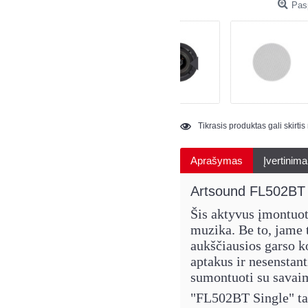
Pasp
Tikrasis produktas gali skirti
Aprašymas
Įvertinima
Artsound FL502BT 
Šis aktyvus įmontuota
muzika. Be to, jame 
aukščiausios garso ko
aptakus ir nesenstant
sumontuoti su savaim
"FL502BT Single" tai