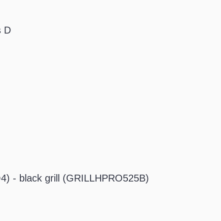
s D
O4) - black grill (GRILLHPRO525B)