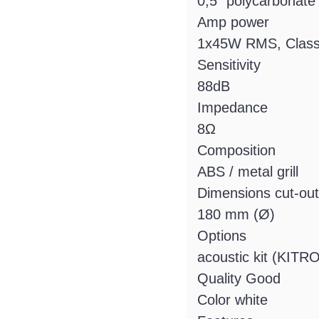
0,5” polycarbonate
Amp power
1x45W RMS, Clas
Sensitivity
88dB
Impedance
8Ω
Composition
ABS / metal grill
Dimensions cut-out
180 mm (Ø)
Options
acoustic kit (KITR
Quality Good
Color white