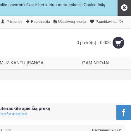
ite savarankiškai ir bet kuriuo metu pakeisti Cookie failų
Prisijungti
Registracija
Užsakymų istorija
Pageidavimai (
0
)
0 prekė(s) - 0.00€
MUZIKANTŲ ĮRANGA
GAMINTOJAI
iteiraukite apie šią prekę
sti čia ir klausti
.
s:
vnt.
Peržiūrėjo: 28304