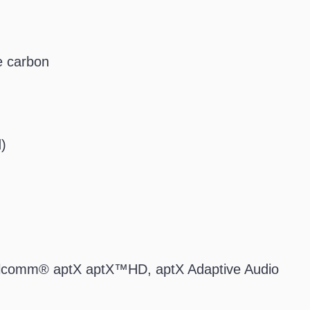
e carbon
)
alcomm® aptX aptX™HD, aptX Adaptive Audio