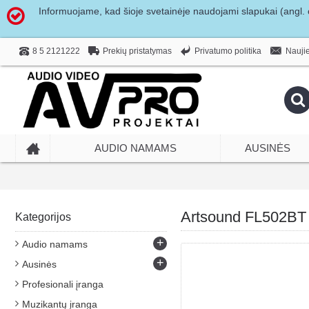
Informuojame, kad šioje svetainėje naudojami slapukai (angl. c
Prekių pristatymas
Privatumo politika
8 5 2121222
Naujie
AUDIO NAMAMS
AUSINĖS
Artsound FL502BT 
Kategorijos
+
Audio namams
+
Ausinės
Profesionali įranga
Muzikantų įranga