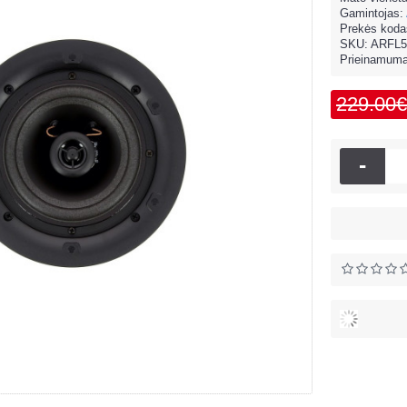
Gamintojas:
Prekės koda
SKU:
ARFL5
Prieinamum
229.00€
-