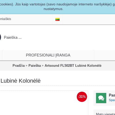
ookies). Jūs kaip vartotojas (savo naudojamoje interneto naršyklėje) gal
nustatymus.
nlaiškis
PROFESIONALI ĮRANGA
Pradžia
Paieška
Artsound FL502BT Lubinė Kolonėlė
Lubinė Kolonėlė
Pas
-31%
Spau
Mato vieneta