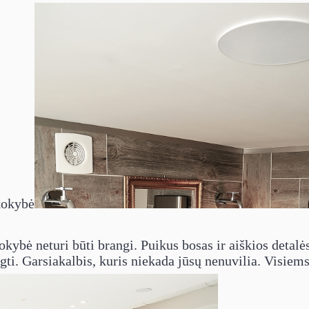
kokybė
kokybė neturi būti brangi. Puikus bosas ir aiškios detal
iegti. Garsiakalbis, kuris niekada jūsų nenuvilia. Visiem