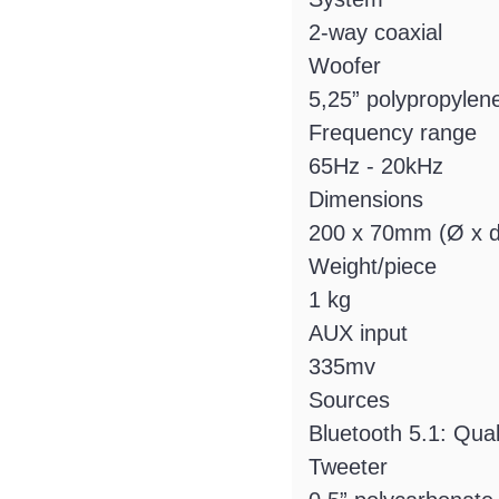
2-way coaxial
Woofer
5,25” polypropylen
Frequency range
65Hz - 20kHz
Dimensions
200 x 70mm (Ø x d
Weight/piece
1 kg
AUX input
335mv
Sources
Bluetooth 5.1: Qu
Tweeter