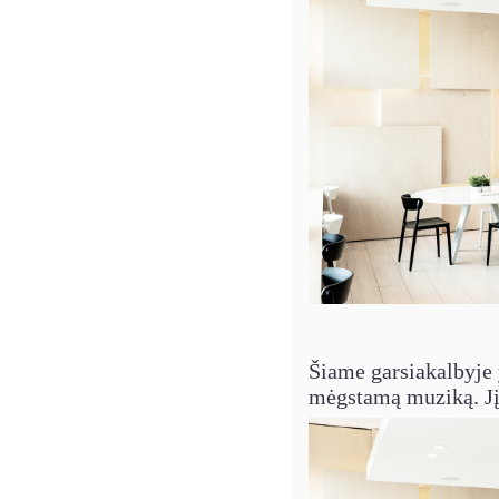
Šiame garsiakalbyje y
mėgstamą muziką. Jį g