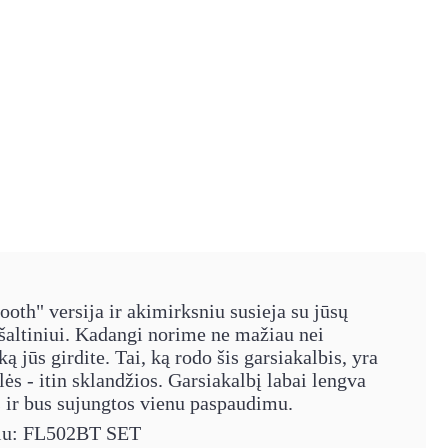
ooth" versija ir akimirksniu susieja su jūsų
 šaltiniui. Kadangi norime ne mažiau nei
 jūs girdite. Tai, ką rodo šis garsiakalbis, yra
ės - itin sklandžios. Garsiakalbį labai lengva
s ir bus sujungtos vienu paspaudimu.
lbiu: FL502BT SET