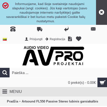
Informuojame, kad šioje svetainėje naudojami
slapukai (angl. cookies). Jūs kaip vartotojas (savo
naudojamoje interneto naršyklėje) galite
savarankiškai ir bet kuriuo metu pakeisti Cookie failų
nustatymus.
Prisijungti
Registracija
0 prekė(s) - 0.00€
MENIU
Pradžia
Artsound FL550 Passive Stereo lubinis garsiakalbis