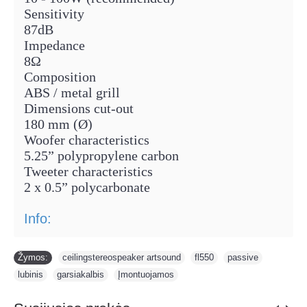
Sensitivity
87dB
Impedance
8Ω
Composition
ABS / metal grill
Dimensions cut-out
180 mm (Ø)
Woofer characteristics
5.25” polypropylene carbon
Tweeter characteristics
2 x 0.5” polycarbonate
Info:
Žymos:
ceilingstereospeaker artsound
,
fl550
,
passive
,
lubinis
,
garsiakalbis
,
Įmontuojamos