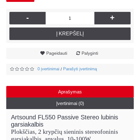
-
+
Į KREPŠELĮ
Pageidauti
Palyginti
0 įvertinimai
Parašyti įvertinimą
/
Aprašymas
Įvertinimai (0)
Artsound FL550 Passive Stereo lubinis
garsiakalbis
Plokščias, 2 krypčių sieninis stereofoninis
garsiakalbis, apvalus, 10-100W