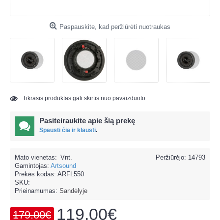
Paspauskite, kad peržiūrėti nuotraukas
Tikrasis produktas gali skirtis nuo pavaizduoto
Pasiteiraukite apie šią prekę
Spausti čia ir klausti
.
Mato vienetas:
Vnt.
Peržiūrėjo: 14793
Gamintojas:
Artsound
Prekės kodas:
ARFL550
SKU:
Prieinamumas:
Sandėlyje
119.00€
179.00€