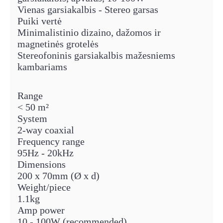
Vienas garsiakalbis - Stereo garsas
Puiki vertė
Minimalistinio dizaino, dažomos ir
magnetinės grotelės
Stereofoninis garsiakalbis mažesniems
kambariams
Range
< 50 m²
System
2-way coaxial
Frequency range
95Hz - 20kHz
Dimensions
200 x 70mm (Ø x d)
Weight/piece
1.1kg
Amp power
10 - 100W (recommended)