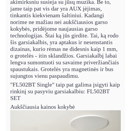
akimirksniu susieja su jūsų muzika. Be to,
jame taip pat vis dar yra AUX įėjimas,
tinkantis kiekvienam šaltiniui. Kadangi
norime ne mažiau nei aukščiausios garso
kokybės, pridėjome naujausias garso
technologijas. Štai ką jūs girdite. Tai, ką rodo
šis garsiakalbis, yra aptakus ir nesenstantis
dizainas, kurio rėmas ne didesnis kaip 1 mm,
o grotelės - itin sklandžios. Garsiakalbį labai
lengva sumontuoti su savaime priveržiančiais
spaustukais. Grotelės yra magnetinės ir bus
sujungtos vienu paspaudimu.
"FL502BT Single" taip pat galima įsigyti kaip
rinkinį su pasyviu garsiakalbiu: FL502BT
SET
Aukščiausia kainos kokybė