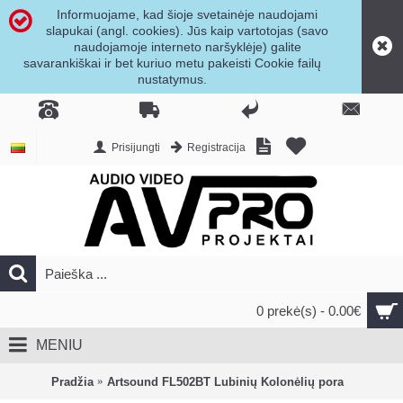
Informuojame, kad šioje svetainėje naudojami
slapukai (angl. cookies). Jūs kaip vartotojas (savo
naudojamoje interneto naršyklėje) galite
savarankiškai ir bet kuriuo metu pakeisti Cookie failų
nustatymus.
Prisijungti
Registracija
0 prekė(s) - 0.00€
MENIU
Pradžia
Artsound FL502BT Lubinių Kolonėlių pora