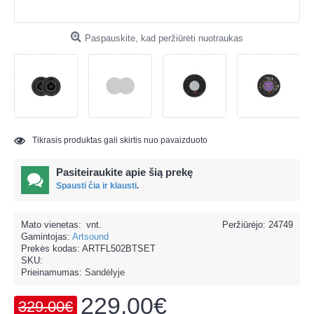
Paspauskite, kad peržiūrėti nuotraukas
Tikrasis produktas gali skirtis nuo pavaizduoto
Pasiteiraukite apie šią prekę
Spausti čia ir klausti
.
Mato vienetas:
vnt.
Peržiūrėjo: 24749
Gamintojas:
Artsound
Prekės kodas:
ARTFL502BTSET
SKU:
Prieinamumas:
Sandėlyje
229.00€
329.00€