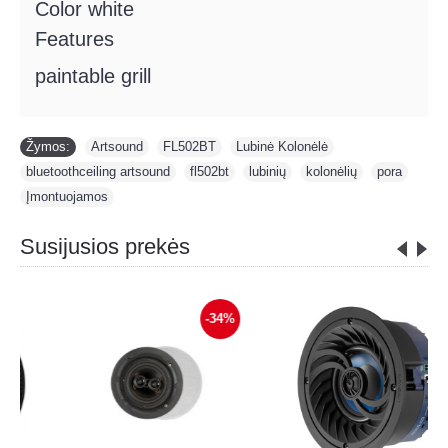
Color white
Features
paintable grill
Žymos:
Artsound
,
FL502BT
,
Lubinė Kolonėlė
,
bluetoothceiling artsound
,
fl502bt
,
lubinių
,
kolonėlių
,
pora
,
Įmontuojamos
Susijusios prekės
-2%