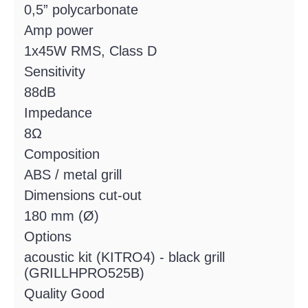
0,5” polycarbonate
Amp power
1x45W RMS, Class D
Sensitivity
88dB
Impedance
8Ω
Composition
ABS / metal grill
Dimensions cut-out
180 mm (Ø)
Options
acoustic kit (KITRO4) - black grill
(GRILLHPRO525B)
Quality Good