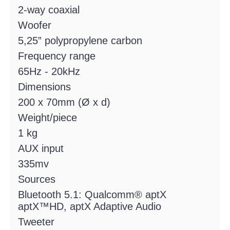
2-way coaxial
Woofer
5,25” polypropylene carbon
Frequency range
65Hz - 20kHz
Dimensions
200 x 70mm (Ø x d)
Weight/piece
1 kg
AUX input
335mv
Sources
Bluetooth 5.1: Qualcomm® aptX
aptX™HD, aptX Adaptive Audio
Tweeter