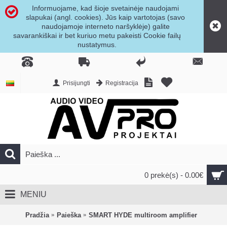
Informuojame, kad šioje svetainėje naudojami
slapukai (angl. cookies). Jūs kaip vartotojas (savo
naudojamoje interneto naršyklėje) galite
savarankiškai ir bet kuriuo metu pakeisti Cookie failų
nustatymus.
Prisijungti
Registracija
0 prekė(s) - 0.00€
MENIU
Pradžia
Paieška
SMART HYDE multiroom amplifier