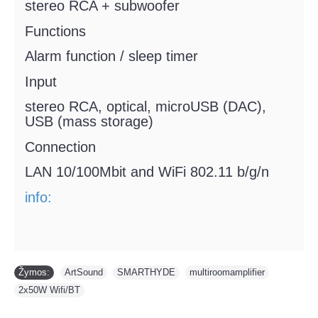
stereo RCA + subwoofer
Functions
Alarm function / sleep timer
Input
stereo RCA, optical, microUSB (DAC),
USB (mass storage)
Connection
LAN 10/100Mbit and WiFi 802.11 b/g/n
info:
Žymos:
ArtSound
,
SMARTHYDE
,
multiroomamplifier
,
2x50W Wifi/BT