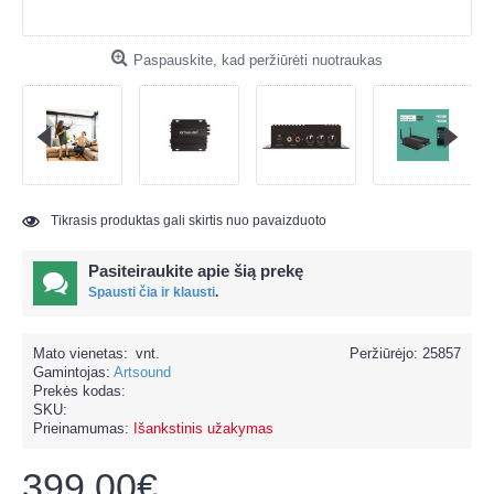
Paspauskite, kad peržiūrėti nuotraukas
Tikrasis produktas gali skirtis nuo pavaizduoto
Pasiteiraukite apie šią prekę
Spausti čia ir klausti
.
Mato vienetas:
vnt.
Peržiūrėjo: 25857
Gamintojas:
Artsound
Prekės kodas:
SKU:
Prieinamumas:
Išankstinis užakymas
399.00€