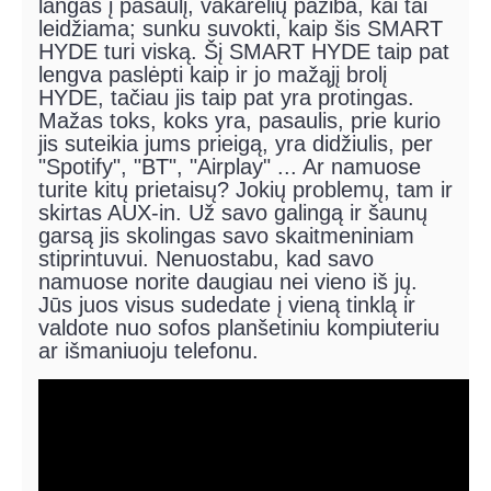
langas į pasaulį, vakarėlių pažiba, kai tai
leidžiama; sunku suvokti, kaip šis SMART
HYDE turi viską. Šį SMART HYDE taip pat
lengva paslėpti kaip ir jo mažąjį brolį
HYDE, tačiau jis taip pat yra protingas.
Mažas toks, koks yra, pasaulis, prie kurio
jis suteikia jums prieigą, yra didžiulis, per
"Spotify", "BT", "Airplay" ... Ar namuose
turite kitų prietaisų? Jokių problemų, tam ir
skirtas AUX-in. Už savo galingą ir šaunų
garsą jis skolingas savo skaitmeniniam
stiprintuvui. Nenuostabu, kad savo
namuose norite daugiau nei vieno iš jų.
Jūs juos visus sudedate į vieną tinklą ir
valdote nuo sofos planšetiniu kompiuteriu
ar išmaniuoju telefonu.