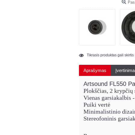
Pasp
Tikrasis produktas gali skirti
Aprašymas
Įvertinima
Artsound FL550 Pas
Plokščias, 2 krypčių
Vienas garsiakalbis -
Puiki vertė
Minimalistinio dizai
Stereofoninis garsi