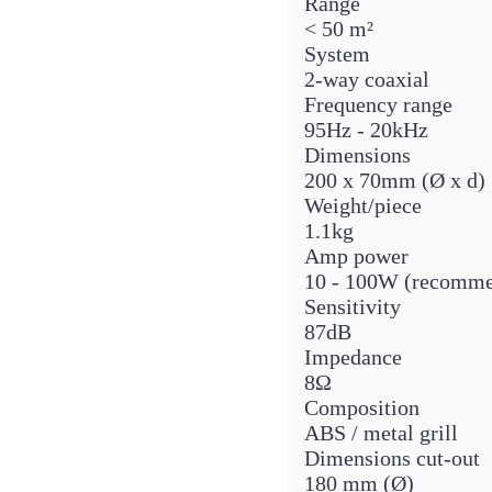
Range
< 50 m²
System
2-way coaxial
Frequency range
95Hz - 20kHz
Dimensions
200 x 70mm (Ø x d)
Weight/piece
1.1kg
Amp power
10 - 100W (recomm
Sensitivity
87dB
Impedance
8Ω
Composition
ABS / metal grill
Dimensions cut-out
180 mm (Ø)