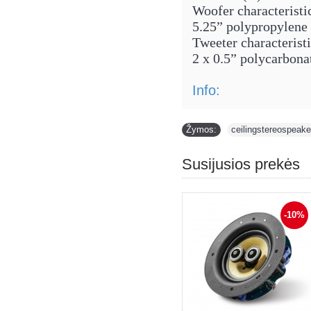
Woofer characteristi
5.25” polypropylene
Tweeter characterist
2 x 0.5” polycarbona
Info:
Žymos:
ceilingstereospeake
Susijusios prekės
-31%
-10%