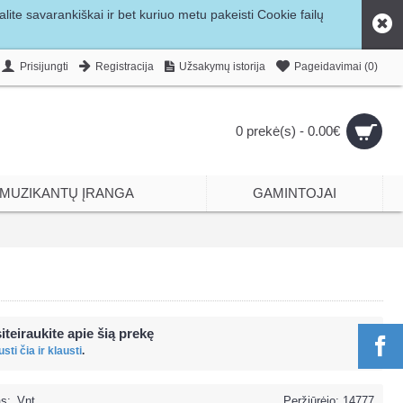
ite savarankiškai ir bet kuriuo metu pakeisti Cookie failų
Prisijungti
Registracija
Užsakymų istorija
Pageidavimai (
0
)
0 prekė(s) - 0.00€
MUZIKANTŲ ĮRANGA
GAMINTOJAI
iteiraukite apie šią prekę
sti čia ir klausti
.
s:
Vnt.
Peržiūrėjo: 14777