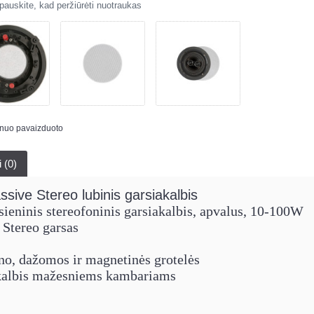
auskite, kad peržiūrėti nuotraukas
s nuo pavaizduoto
i (0)
sive Stereo lubinis garsiakalbis
 sieninis stereofoninis garsiakalbis, apvalus, 10-100W
 Stereo garsas
no, dažomos ir magnetinės grotelės
akalbis mažesniems kambariams