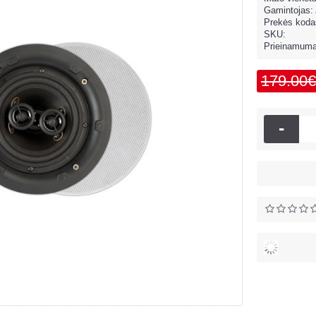
Gamintojas:
Prekės koda
SKU:
Prieinamum
179.00€
-