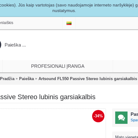
ookies). Jūs kaip vartotojas (savo naudojamoje interneto naršyklėje) gal
nustatymus.
nlaiškis
PROFESIONALI ĮRANGA
Pradžia
Paieška
Artsound FL550 Passive Stereo lubinis garsiakalbis
sive Stereo lubinis garsiakalbis
Pas
-34%
Spau
Mato vieneta