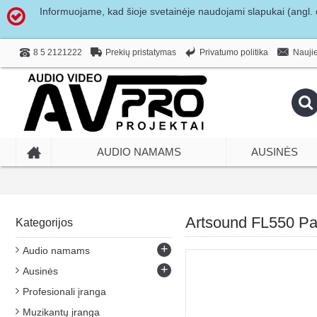
Informuojame, kad šioje svetainėje naudojami slapukai (angl. c
Prekių pristatymas
Privatumo politika
8 5 2121222
Naujie
AUDIO NAMAMS
AUSINĖS
Artsound FL550 Pas
Kategorijos
+
Audio namams
+
Ausinės
Profesionali įranga
Muzikantų įranga