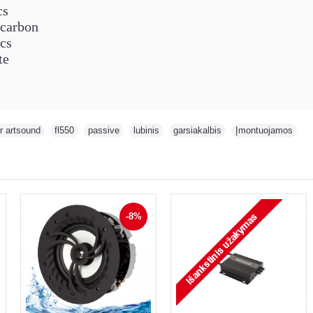
cs
 carbon
ics
te
r artsound
,
fl550
,
passive
,
lubinis
,
garsiakalbis
,
Įmontuojamos
-8%